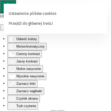
Ustawienia plików cookies
Ułatwienia dostępu
Przejdź do głównej treści
Odwróć kolory
Monochromatyczny
Ciemny kontrast
Jasny kontrast
Niskie nasycenie
Wysokie nasycenie
Zaznacz linki
Zaznacz nagłówki
Czytnik ekranu
Tryb czytania