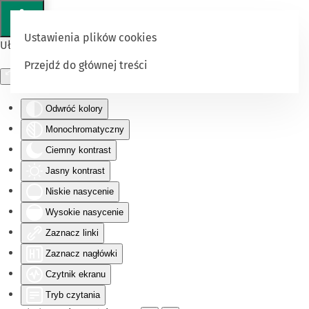
Ustawienia plików cookies
Ułatwienia dostępu
Przejdź do głównej treści
Odwróć kolory
Monochromatyczny
Ciemny kontrast
Jasny kontrast
Niskie nasycenie
Wysokie nasycenie
Zaznacz linki
Zaznacz nagłówki
Czytnik ekranu
Tryb czytania