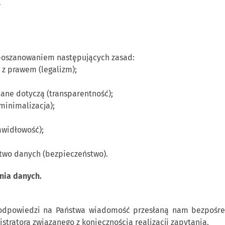
l
poszanowaniem następujących zasad:
 z prawem (legalizm);
dane dotyczą (transparentność);
minimalizacja);
awidłowość);
two danych (bezpieczeństwo).
ania danych.
 odpowiedzi na Państwa wiadomość przesłaną nam bezpośred
tratora związanego z koniecznością realizacji zapytania.