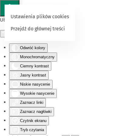
Ustawienia plików cookies
Ułatwienia dostępu
Przejdź do głównej treści
Odwróć kolory
Monochromatyczny
Ciemny kontrast
Jasny kontrast
Niskie nasycenie
Wysokie nasycenie
Zaznacz linki
Zaznacz nagłówki
Czytnik ekranu
Tryb czytania