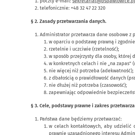
poczty e-mail:
sekretariat@bspawlowice.p
telefonicznie: +48 32 47 22 320
§ 2. Zasady przetwarzania danych.
Administrator przetwarza dane osobowe z 
w oparciu o podstawę prawną i zgodnie
rzetelnie i uczciwie (rzetelność);
w sposób przejrzysty dla osoby, której 
w konkretnych celach i nie „na zapas” (
nie więcej niż potrzeba (adekwatność);
z dbałością o prawidłowość danych (pr
nie dłużej niż potrzeba (czasowość);
zapewniając odpowiednie bezpieczeńs
§ 3. Cele, podstawy prawne i zakres przetwarz
Państwa dane będziemy przetwarzać:
w celach kontaktowych, aby udzielić
prawnie uzasadnionego interesu Adminis