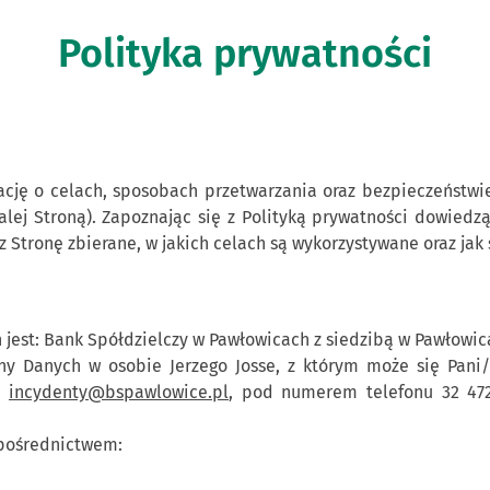
Polityka prywatności
ację o celach, sposobach przetwarzania oraz bezpieczeństw
lej Stroną). Zapoznając się z Polityką prywatności dowiedz
Stronę zbierane, w jakich celach są wykorzystywane oraz jak 
est: Bank Spółdzielczy w Pawłowicach z siedzibą w Pawłowica
ony Danych w osobie Jerzego Josse, z którym może się Pan
:
incydenty@bspawlowice.pl
, pod numerem telefonu 32 472
 pośrednictwem: