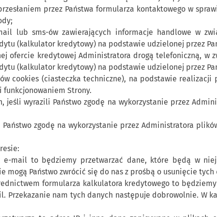
rzesłaniem przez Państwa formularza kontaktowego w sprawie
ody;
ail lub sms-ów zawierających informacje handlowe w zwią
dytu (kalkulator kredytowy) na podstawie udzielonej przez Pa
nej ofercie kredytowej Administratora drogą telefoniczną, w 
dytu (kalkulator kredytowy) na podstawie udzielonej przez Pa
ków cookies (ciasteczka techniczne), na podstawie realizacji
i funkcjonowaniem Strony.
h, jeśli wyrazili Państwo zgodę na wykorzystanie przez Admin
li Państwo zgodę na wykorzystanie przez Administratora plik
resie:
ć e-mail to będziemy przetwarzać dane, które będą w nie
e mogą Państwo zwrócić się do nas z prośbą o usunięcie tych
rednictwem formularza kalkulatora kredytowego to będziemy 
il. Przekazanie nam tych danych następuje dobrowolnie. W k