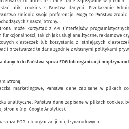
przetwarza to adres IP i inne dane zapisywane w plikach c
stać pliki cookies z Państwa danymi. Przekazanie Admi
ństwo zmienić swoje preferencje. Mogą to Państwo zrobić w
chodzących z naszej Strony.
rona może korzystać z API (interfejsów programistycznych
 funkcjonalności, takich jak usługi analityczne, reklamowe cz
wych ciasteczek lub korzystania z istniejących ciastecze
ć i przetwarzać te dane zgodnie z własnymi politykami pryw
ia danych do Państwa spoza EOG lub organizacji międzynaro
em Stroną;
steczka marketingowe, Państwa dane zapisane w plikach c
eczka analityczne, Państwa dane zapisane w plikach cookies,
 stronie (np. Google Analytics).
w spoza EOG lub organizacji międzynarodowych.