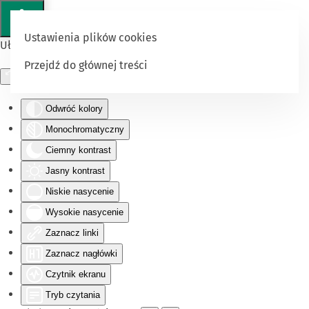
Ustawienia plików cookies
Ułatwienia dostępu
Przejdź do głównej treści
Odwróć kolory
Monochromatyczny
Ciemny kontrast
Jasny kontrast
Niskie nasycenie
Wysokie nasycenie
Zaznacz linki
Zaznacz nagłówki
Czytnik ekranu
Tryb czytania