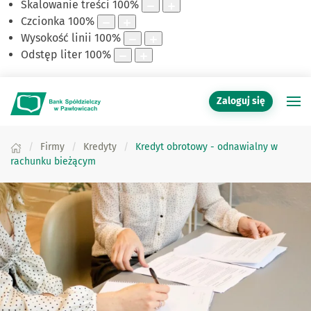
Skalowanie treści
100
%
Czcionka
100
%
Wysokość linii
100
%
Odstęp liter
100
%
Zaloguj się
Firmy
Kredyty
Kredyt obrotowy - odnawialny w
rachunku bieżącym