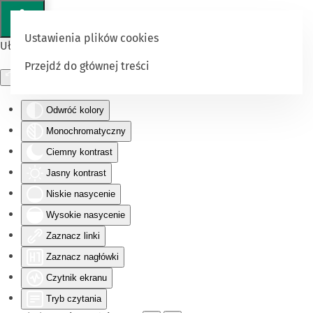
Ustawienia plików cookies
Ułatwienia dostępu
Przejdź do głównej treści
Odwróć kolory
Monochromatyczny
Ciemny kontrast
Jasny kontrast
Niskie nasycenie
Wysokie nasycenie
Zaznacz linki
Zaznacz nagłówki
Czytnik ekranu
Tryb czytania