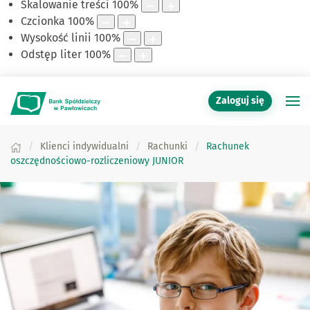
Skalowanie treści
100
%
Czcionka
100
%
Wysokość linii
100
%
Odstęp liter
100
%
Zaloguj się
Klienci indywidualni
Rachunki
Rachunek
oszczędnościowo-rozliczeniowy JUNIOR