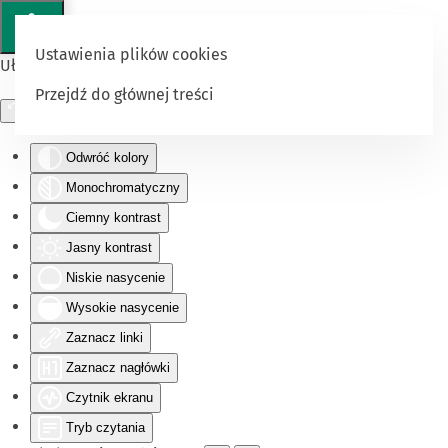
Ustawienia plików cookies
Ułatwienia dostępu
Przejdź do głównej treści
Odwróć kolory
Monochromatyczny
Ciemny kontrast
Jasny kontrast
Niskie nasycenie
Wysokie nasycenie
Zaznacz linki
Zaznacz nagłówki
Czytnik ekranu
Tryb czytania